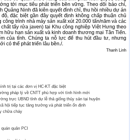
ớng tới mục tiêu phát triển bền vững. Theo dõi báo chí,
ỉnh Quảng Ninh đã kiên quyết đình chỉ, thu hồi nhiều dự án
 độ, đặc biệt gần đây quyết định không chấp thuận chủ
 công trình nhà máy sản xuất xút 20.000 tấn/năm và các
chất tẩy rửa javen) tại Khu công nghiệp Việt Hưng theo
ệm hữu hạn sản xuất và kinh doanh thương mại Tân Tiến.
ểm của tỉnh. Chúng ta nỗ lực để thu hút đầu tư, nhưng
 có thể phát triển lâu bền./.
Thanh Linh
ính trị tại các đơn vị HC-KT đặc biệt
rường pháp lý về CNTT phù hợp với tình hình mới
ờng trực UBND tỉnh dự lễ thả giống thủy sản tại huyện
 hội tiếp tục tăng trưởng và phát triển ổn định
áy chữa cháy
vị quán quân PCI