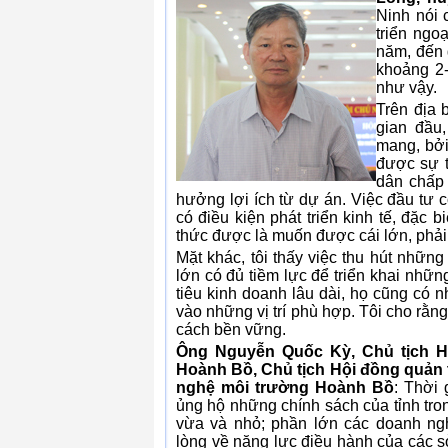
Ninh nói 
triển ngo
năm, đến 
khoảng 2-
như vậy.
Trên địa 
gian đầu
mang, bởi
được sự t
dân chấp 
hưởng lợi ích từ dự án. Việc đầu tư c
có điều kiện phát triển kinh tế, đặc 
thức được là muốn được cái lớn, phải 
Mặt khác, tôi thấy việc thu hút những
lớn có đủ tiềm lực để triển khai nhữn
tiêu kinh doanh lâu dài, họ cũng có
vào những vị trí phù hợp. Tôi cho rằng
cách bền vững.
Ông Nguyễn Quốc Kỳ, Chủ tịch H
Hoành Bồ, Chủ tịch Hội đồng quản t
nghệ môi trường Hoành Bồ
: Thời 
ủng hộ những chính sách của tỉnh tro
vừa và nhỏ; phần lớn các doanh ng
lòng về năng lực điều hành của các s