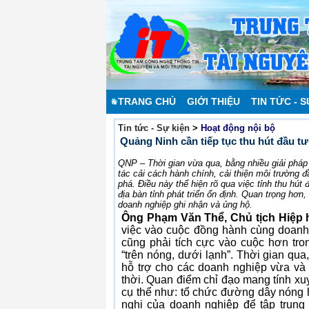
TRANG CHỦ
GIỚI THIỆU
TIN TỨC - S
Tin tức - Sự kiện
>
Hoạt động nội bộ
Quảng Ninh cần tiếp tục thu hút đầu t
QNP – Thời gian vừa qua, bằng nhiều giải pháp
tác cải cách hành chính, cải thiện môi trường đ
phá. Điều này thể hiện rõ qua việc tỉnh thu hú
địa bàn tỉnh phát triển ổn định. Quan trọng hơ
doanh nghiệp ghi nhận và ủng hộ.
Ông Phạm Văn Thể, Chủ tịch Hiệp h
việc vào cuộc đồng hành cùng doanh 
cũng phải tích cực vào cuộc hơn tro
“trên nóng, dưới lạnh”. Thời gian qua
hỗ trợ cho các doanh nghiệp vừa và 
thời. Quan điểm chỉ đạo mang tính xuy
cụ thể như: tổ chức đường dây nóng h
nghị của doanh nghiệp để tập trung t