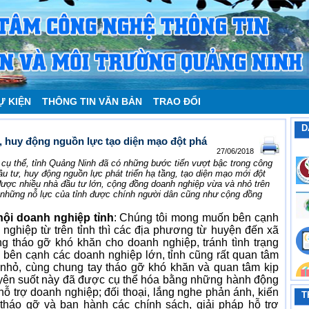
Ự KIỆN
THÔNG TIN VĂN BẢN
TRAO ĐỔI
D
ư, huy động nguồn lực tạo diện mạo đột phá
27/06/2018
 cụ thể, tỉnh Quảng Ninh đã có những bước tiến vượt bậc trong công
ầu tư, huy động nguồn lực phát triển hạ tầng, tạo diện mạo mới đột
t được nhiều nhà đầu tư lớn, cộng đồng doanh nghiệp vừa và nhỏ trên
n, những nỗ lực của tỉnh được chính người dân cũng như cộng đồng
ội doanh nghiệp tỉnh
: Chúng tôi mong muốn bên cạnh
nghiệp từ trên tỉnh thì các địa phương từ huyện đến xã
ng tháo gỡ khó khăn cho doanh nghiệp, tránh tình trạng
, bên cạnh các doanh nghiệp lớn, tỉnh cũng rất quan tâm
nhỏ, cùng chung tay tháo gỡ khó khăn và quan tâm kịp
ên suốt này đã được cụ thể hóa bằng những hành động
ỗ trợ doanh nghiệp; đối thoại, lắng nghe phản ánh, kiến
T
háo gỡ và ban hành các chính sách, giải pháp hỗ trợ