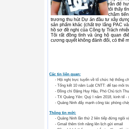
rắn để hư
tôi thấy t
chậm tiến
trương thu hút Dự án đầu tư xây dựng
sản phẩm khác (chất trợ lắng PAC và 
hồ sơ đề nghị của Công ty Trách nhi
Tôi rất đồng tình và ủng hộ quan đi
cương quyết không đánh đổi, có thể mới
Các tin liên quan:
- Hội nghị trực tuyến về tổ chức hệ thống ch
- Tổng kết 10 năm Luật CNTT: để tạo môi t
- Đồng chí Đặng Huy Hậu, Phó Chủ tịch Thư
- TX Quảng Yên: Quý I năm 2018, kinh tế - xã
- Quảng Ninh đẩy mạnh công tác phòng ch
Thông tin mới:
- Quảng Ninh lần thứ 2 liên tiếp đứng ngôi 
- Gmail thêm tính năng lên lịch gửi email