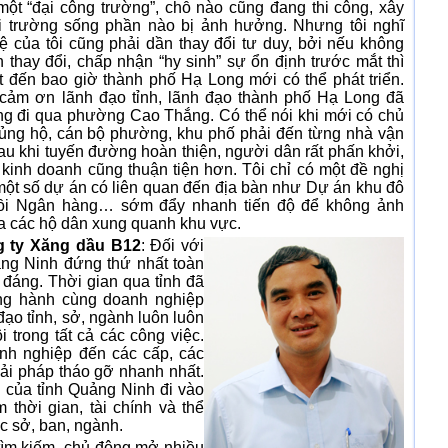
ột “đại công trường”, chỗ nào cũng đang thi công, xây
i trường sống phần nào bị ảnh hưởng. Nhưng tôi nghĩ
ệ của tôi cũng phải dần thay đổi tư duy, bởi nếu không
 thay đổi, chấp nhận “hy sinh” sự ổn định trước mắt thì
t đến bao giờ thành phố Hạ Long mới có thể phát triển.
 cảm ơn lãnh đạo tỉnh, lãnh đạo thành phố Hạ Long đã
g đi qua phường Cao Thắng. Có thể nói khi mới có chủ
ủng hộ, cán bộ phường, khu phố phải đến từng nhà vận
au khi tuyến đường hoàn thiện, người dân rất phấn khởi,
n kinh doanh cũng thuận tiện hơn. Tôi chỉ có một đề nghị
 một số dự án có liên quan đến địa bàn như Dự án khu đô
 đồi Ngân hàng… sớm đẩy nhanh tiến độ để không ảnh
a các hộ dân xung quanh khu vực.
 ty Xăng dầu B12
: Đối với
ng Ninh đứng thứ nhất toàn
 đáng. Thời gian qua tỉnh đã
đồng hành cùng doanh nghiệp
đạo tỉnh, sở, ngành luôn luôn
 trong tất cả các công việc.
nh nghiệp đến các cấp, các
ải pháp tháo gỡ nhanh nhất.
 của tỉnh Quảng Ninh đi vào
thời gian, tài chính và thể
ác sở, ban, ngành.
ìm kiếm, chủ động mở nhiều