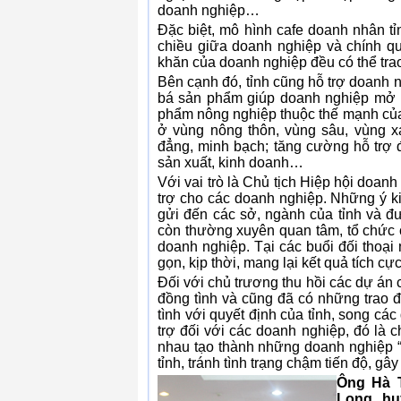
doanh nghiệp…
Đặc biệt, mô hình cafe doanh nhân tỉn
chiều giữa doanh nghiệp và chính qu
khăn của doanh nghiệp đều có thể trao
Bên cạnh đó, tỉnh cũng hỗ trợ doanh ngh
bá sản phẩm giúp doanh nghiệp mở 
phẩm nông nghiệp thuộc thế mạnh của t
ở vùng nông thôn, vùng sâu, vùng xa
đẳng, minh bạch; tăng cường hỗ trợ 
sản xuất, kinh doanh…
Với vai trò là Chủ tịch Hiệp hội doanh
trợ cho các doanh nghiệp. Những ý k
gửi đến các sở, ngành của tỉnh và đượ
còn thường xuyên quan tâm, tổ chức 
doanh nghiệp. Tại các buổi đối thoại
gọn, kịp thời, mang lại kết quả tích cực
Đối với chủ trương thu hồi các dự án 
đồng tình và cũng đã có những trao đ
tình với quyết định của tỉnh, song 
trợ đối với các doanh nghiệp, đó là 
nhau tạo thành những doanh nghiệp “
tỉnh, tránh tình trạng chậm tiến độ, gâ
Ông Hà T
Long, h