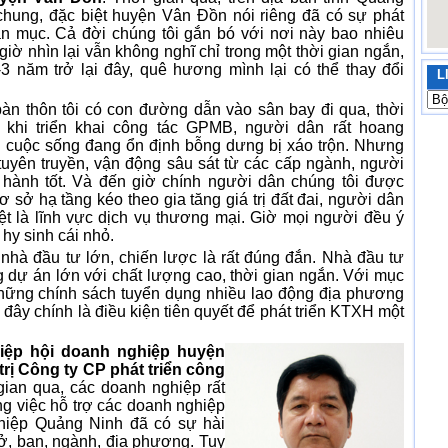
chung, đặc biệt huyện Vân Đồn nói riêng đã có sự phát
ạn mục. Cả đời chúng tôi gắn bó với nơi này bao nhiêu
giờ nhìn lại vẫn không nghĩ chỉ trong một thời gian ngắn,
3 năm trở lại đây, quê hương mình lại có thể thay đổi
L
bàn thôn tôi có con đường dẫn vào sân bay đi qua, thời
, khi triển khai công tác GPMB, người dân rất hoang
 cuộc sống đang ổn định bỗng dưng bị xáo trộn. Nhưng
uyên truyền, vận động sâu sát từ các cấp ngành, người
hành tốt. Và đến giờ chính người dân chúng tôi được
ơ sở hạ tầng kéo theo gia tăng giá trị đất đai, người dân
biệt là lĩnh vực dịch vụ thương mại. Giờ mọi người đều ý
hy sinh cái nhỏ.
 nhà đầu tư lớn, chiến lược là rất đúng đắn. Nhà đầu tư
g dự án lớn với chất lượng cao, thời gian ngắn. Với mục
 những chính sách tuyển dụng nhiều lao động địa phương
 đây chính là điều kiện tiên quyết để phát triển KTXH một
iệp hội doanh nghiệp huyện
rị Công ty CP phát triển công
gian qua, các doanh nghiệp rất
ng việc hỗ trợ các doanh nghiệp
hiệp Quảng Ninh đã có sự hài
ở, ban, ngành, địa phương. Tuy