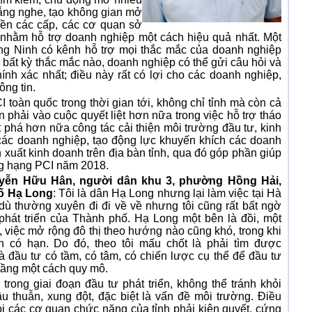
ắng nghe, tạo không gian mở
yền các cấp, các cơ quan sở
nhằm hỗ trợ doanh nghiệp một cách hiệu quả nhất. Một
ảng Ninh có kênh hỗ trợ mọi thắc mắc của doanh nghiệp
có bất kỳ thắc mắc nào, doanh nghiệp có thể gửi câu hỏi và
ính xác nhất; điều này rất có lợi cho các doanh nghiệp,
ông tin.
I toàn quốc trong thời gian tới, không chỉ tỉnh mà còn cả
phải vào cuộc quyết liệt hơn nữa trong việc hỗ trợ tháo
phá hơn nữa công tác cải thiện môi trường đầu tư, kinh
 các doanh nghiệp, tạo động lực khuyến khích các doanh
xuất kinh doanh trên địa bàn tỉnh, qua đó góp phần giúp
hăng hạng PCI năm 2018.
ễn Hữu Hân, người dân khu 3, phường Hồng Hải,
ố Hạ Long
: Tôi là dân Hạ Long nhưng lại làm việc tại Hà
dù thường xuyên đi đi về về nhưng tôi cũng rất bất ngờ
phát triển của Thành phố. Hạ Long một bên là đồi, một
i, việc mở rộng đô thị theo hướng nào cũng khó, trong khi
h có hạn. Do đó, theo tôi mấu chốt là phải tìm được
 đầu tư có tầm, có tâm, có chiến lược cụ thể để đầu tư
tầng một cách quy mô.
 trong giai đoạn đầu tư phát triển, không thể tránh khỏi
 thuẫn, xung đột, đặc biệt là vấn đề môi trường. Điều
ỏi các cơ quan chức năng của tỉnh phải kiên quyết, cứng