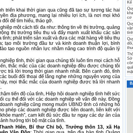
Kế 
Quy
h triển khai thời gian qua cũng đã tạo sự tương tác hai
kha
yền địa phương, mang lại nhiều lợi ích, là nơi mọi khó
cơ 
 đổi để tìm hiểu, tháo gỡ.
Quy
iệp một cách tối đa như: thông tin về thị trường, quảng
vận
rộng thị trường tiêu thụ và đẩy mạnh xuất khẩu các sản
tỉn
ỉnh; phát triển sản xuất và đưa các mặt hàng về tiêu thụ
Quy
; tạo môi trường đầu tư và kinh doanh thuận lợi, bình
dõi
thu
đào tạo nguồn nhân lực nhằm nâng cao trình độ quản lý
Thô
Sở 
 nghiệp tỉnh, thời gian qua chúng tôi luôn tìm mọi cách hỗ
côn
iến, thắc mắc của các doanh nghiệp đều được chúng tôi
quả
c trả lời trong thời gian nhanh nhất. Bên cạnh đó, tỉnh
mặt
các buổi đối thoại để lắng nghe những nguyện vọng của
 này, mọi thắc mắc của doanh nghiệp được trả lời nhanh
B
.
chậm tiến độ của tỉnh, Hiệp hội doanh nghiệp tỉnh hết sức
ổi cụ thể đối với các doanh nghiệp về vấn đề này. Đồng
các doanh nghiệp cũng mong muốn UBND tỉnh có những hỗ
cho phép các doanh nghiệp được liên doanh, liên kết với
khỏe mạnh”, cam kết đủ sức đầu tư ngay các dự án của
y ảnh hưởng tới bộ mặt của tỉnh.
hanh Hiên, Bí thư Chi bộ, Trưởng thôn 13, xã Hạ
uyện Vân Đồn
: Thời gian qua, trên địa bàn tỉnh Quảng