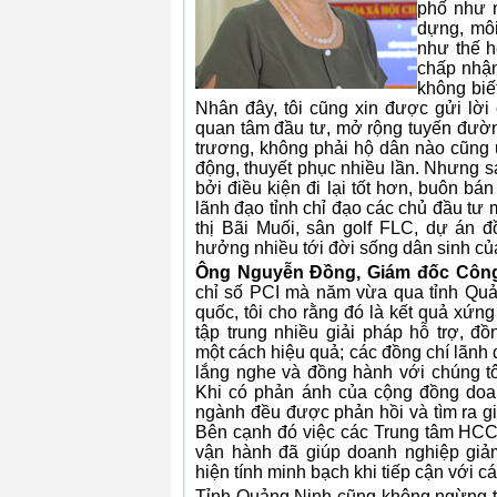
phố như m
dựng, mô
như thế h
chấp nhận
không biế
Nhân đây, tôi cũng xin được gửi lời
quan tâm đầu tư, mở rộng tuyến đườn
trương, không phải hộ dân nào cũng 
động, thuyết phục nhiều lần. Nhưng s
bởi điều kiện đi lại tốt hơn, buôn bá
lãnh đạo tỉnh chỉ đạo các chủ đầu tư
thị Bãi Muối, sân golf FLC, dự án
hưởng nhiều tới đời sống dân sinh củ
Ông Nguyễn Đồng, Giám đốc Công
chỉ số PCI mà năm vừa qua tỉnh Quả
quốc, tôi cho rằng đó là kết quả xứng
tập trung nhiều giải pháp hỗ trợ, 
một cách hiệu quả; các đồng chí lãnh 
lắng nghe và đồng hành với chúng tôi
Khi có phản ánh của cộng đồng doa
ngành đều được phản hồi và tìm ra gi
Bên cạnh đó việc các Trung tâm HCC
vận hành đã giúp doanh nghiệp giảm 
hiện tính minh bạch khi tiếp cận với c
Tỉnh Quảng Ninh cũng không ngừng t