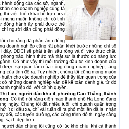
ệc hành động của các sở, ngành,
 khăn cho doanh nghiệp cũng là
 thì việc triển khai hỗ trợ chưa
tôi mong muốn không chỉ có tỉnh
ự đồng hành ấy phải được thể
m chí người dân cũng phải đồng
 tôi cho rằng đã phản ánh đúng
ồng doanh nghiệp cũng rất phấn khởi trước những chỉ số
 đây, DDCI sẽ phát triển sâu rộng và đi vào thực chất,
 phong trào, hình thức mà thật sự là thước đó năng lực
ngành. Có như vậy thì môi trường đầu tư kinh doanh của
hút được sự quan tâm của cộng đồng doanh nghiệp, tăng
ng của tỉnh đề ra. Tuy nhiên, chúng tôi cũng mong muốn
ập huấn cho các doanh nghiệp để thấy tầm quan trọng của
biết có những doanh nghiệp vẫn để kế toán đánh giá, từ đó
oanh nghiệp đối với chính quyền.
Thị Lan, người dân khu 4, phường Cao Thắng, thành
Long
: Có thể nói rằng diện mạo thành phố Hạ Long đang
từng ngày. Chúng tôi đã nhiều tuổi, chỉ quanh quẩn trong
ứ ít đi đâu xa, chỉ vài tuần đi ra phố một lần đã lại nhận
hay đổi, các tuyến đường, các công trình đô thị ngày càng
ng, sạch đẹp hơn.
, người dân chúng tôi cũng có lúc khó chịu, khi cả thành