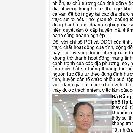
nhiên, từ chủ trương của tỉnh đến vi
địa phương trong hỗ trợ, tháo gỡ khó
cả vấn đề bởi ngay tại các địa phương
thực sự rõ nét. Thời gian tới chúng 
đồng hành cùng doanh nghiệp mà s
hiện quyết tâm ở cấp huyện, xã, thậ
hành cùng doanh nghiệp.
Đối với chỉ số PCI và DDCI của tỉnh,
thực chất hoạt động của tỉnh, cộng đ
này. Tôi hy vọng trong những năm tới
không trở thành hoạt động mang tính
cạnh tranh của các địa phương, sở, 
tỉnh mới thật sự thông thoáng, thu 
nguồn lực đầu tư theo đúng định hướ
tỉnh, huyện cần tổ chức nhiều buổi t
việc đánh giá các chỉ số trên vì tôi 
thấy được trách nhiệm, việc làm của d
Bà Đặng 
phố Hạ 
thay đổi 
khu xóm ch
thấy sự t
khang tra
Tất nhiên