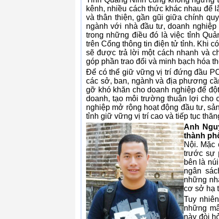
kênh, nhiều cách thức khác nhau để l
và thân thiện, gần gũi giữa chính qu
ngành với nhà đầu tư, doanh nghiệp 
trong những điều đó là việc tỉnh Qu
trên Cổng thông tin điện tử tỉnh. Khi 
sẽ được trả lời một cách nhanh và ch
góp phần trao đổi và minh bạch hóa th
Để có thể giữ vững vị trí đứng đầu PC
các sở, ban, ngành và địa phương cần 
gỡ khó khăn cho doanh nghiệp để đột 
doanh, tạo môi trường thuận lợi cho
nghiệp mở rộng hoạt động đầu tư, sản 
tỉnh giữ vững vị trí cao và tiếp tục t
Anh Nguy
thành ph
Nội. Mặc 
trước sự 
bên là nú
ngân sác
những nhà
cơ sở hạ 
Tuy nhiên
những mâu
này đòi h